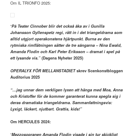
Om IL TRIONFO 2025:
“
På Teater Cinnober blir det också åka av i Gunilla
Johansson Gyllenspetz regi, rätt in i det triangeldrama som
alltid utgjort operakonstens hjärtpunkt. Burna av den
rytmiska rimflätningen sätter de tre sångarna – Nina Ewald,
Amanda Flodin och Karl Peter Eriksson – dramat i spel på
ett lysande vis.”
(Dagens Nyheter 2025)
OPERALYX FÖR MELLANSTADIET
skrev Scenkonstbloggen
Auditorius 2025
“…jag unnar dem verkligen lyxen att hänga med Moa, Anna
och Kristoffer för de kommer garanterat kunna spegla sig i
deras dramatiska triangeldrama. Sammanfattningsvis:
Lyxigt, läckert, njutbart. Grattis, kids!”
Om HERCULES 2024:
“
Mezzosopranen Amanda Flodin visade i sin tur skickligt