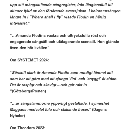
upp sitt mångskiftande sångregister, från längtansfull till
alltmer fylld av den förtärande svartsjukan. I koloratursången
längre in i ”Where shall I fly” visade Flodin en härlig
intensitet.
“
“…Amanda Flodins vackra och uttrycksfulla röst och
engagerade sångsätt och utåtagerande scenstil. Hon glänste
även den här kvällen”
Om SYSTEMET 2024:
“
Särskilt stark är Amanda Flodin som modigt lämnat allt
som har att göra med att sjunga ’fint’ och ’snyggt’ åt sidan.
Det är raspigt och skavigt – och går rakt in
“(GöteborgsPosten)
“…är sångstämmorna ypperligt gestaltade. I synnerhet
Maggans medvetet fula och stakande fraser.”
(Dagens
Nyheter)
Om Theodora 2023: