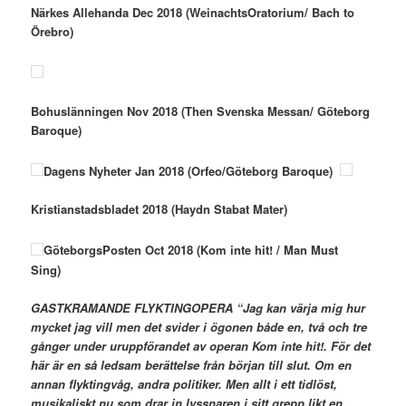
Närkes Allehanda Dec 2018 (WeinachtsOratorium/ Bach to
Örebro)
Bohuslänningen Nov 2018 (Then Svenska Messan/ Göteborg
Baroque)
Dagens Nyheter Jan 2018 (Orfeo/Göteborg Baroque)
Kristianstadsbladet 2018 (Haydn Stabat Mater)
GöteborgsPosten Oct 2018 (Kom inte hit! / Man Must
Sing)
GASTKRAMANDE FLYKTINGOPERA
“Jag kan värja mig hur
mycket jag vill men det svider i ögonen både en, två och tre
gånger under uruppförandet av operan Kom inte hit!. För det
här är en så ledsam berättelse från början till slut. Om en
annan flyktingvåg, andra politiker. Men allt i ett tidlöst,
musikaliskt nu som drar in lyssnaren i sitt grepp likt en